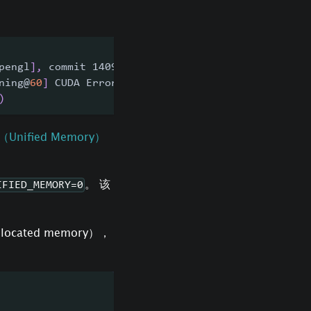
pengl
]
,
 commit 14094f25
,
 python 
3.8
.2
ning@
60
]
 CUDA Error CUDA_ERROR_INVALID_DEVICE
:
 inv
)
nified Memory）
。 该
IFIED_MEMORY=0
located memory），