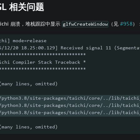
GL 相关问题
aichi 崩溃，堆栈跟踪中显示
（见
#958
）
glfwCreateWindow
chi] mode=release
5/12/20 18.25:00.129] Received signal 11 (Segmenta
*******************************
ichi Compiler Stack Traceback *
*******************************
(many lines, omitted)
/python3.8/site-packages/taichi/core/../lib/taichi
/python3.8/site-packages/taichi/core/../lib/taichi
/python3.8/site-packages/taichi/core/../lib/taichi
(many lines, omitted)