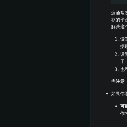
这通常
存的平台
解决这
设
据
设
于
也
需注意，
如果你遇
可
作