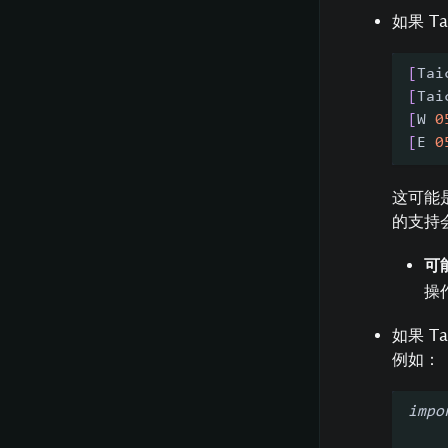
如果 T
[
Tai
[
Tai
[
W 
0
[
E 
0
这可能是
的支持
可
操
如果 Ta
例如：
impo