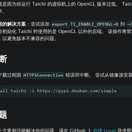
是因为你运行 Taichi 的虚拟机上的 OpenGL 版本过低。 Taichi
本。
能的解决方案
：尝试添加
到
export TI_ENABLE_OPENGL=0
~
你初始化 Taichi 时使用的是 OpenGL 以外的后端。 该操作将禁
，以避免版本不兼容的问题。
断
下载过程因
错误而中断。 尝试从镜像源安装 T
HTTPSConnection
all taichi 
-
i https
:
//
pypi
.
douban
.
com
/
simple
题
方案都没能解决你的问题，请在 Github 上
创建 issue
寻求帮