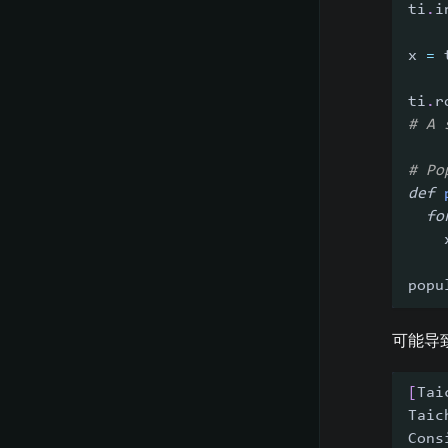
ti
.
i
x 
=
 
ti
.
r
# A 
# Po
def
fo
    
popu
可能导
[
Tai
Taic
Cons