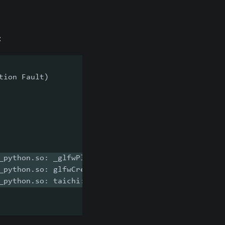
：
tion Fault)
_python.so: _glfwPlatformCreateWindow
_python.so: glfwCreateWindow
_python.so: taichi::lang::opengl::initialize_openg