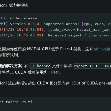
aichi 崩溃并报错：
chi
]
 mode
=
release
chi
]
 version 
0.6
.0
,
 supported archs
:
[
cpu
,
 cuda
,
 o
5
/
14
/
20
10
:
46
:
49.549
]
[
cuda_driver
.
h
:
call_with_war
5
/
14
/
20
10
:
46
:
49.911
]
 Received signal 
7
(
Bus error
因为你使用的 NVIDIA GPU 低于 Pascal 架构，这对
统一内存（U
会有所限制。
能的解决方案
: 在
文件中添加
~/.bashrc
export TI_USE_UN
作将禁止 CUDA 后端使用统一内存。
ichi 退出并报告超出 CUDA 预分配内存（Out of CUDA pre-al
rt
 taichi 
as
 ti