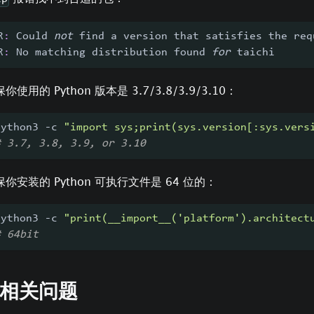
R
:
 Could 
not
 find a version that satisfies the req
R
:
 No matching distribution found 
for
 taichi
你使用的 Python 版本是 3.7/3.8/3.9/3.10：
python3 -c 
"import sys;print(sys.version[:sys.vers
# 3.7, 3.8, 3.9, or 3.10
保你安装的 Python 可执行文件是 64 位的：
python3 -c 
"print(__import__('platform').architect
# 64bit
A 相关问题