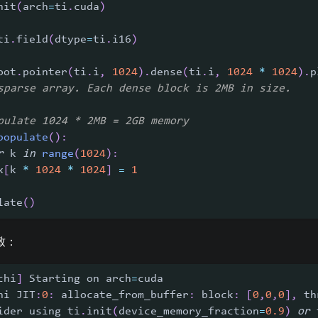
nit
(
arch
=
ti
.
cuda
)
ti
.
field
(
dtype
=
ti
.
i16
)
oot
.
pointer
(
ti
.
i
,
1024
)
.
dense
(
ti
.
i
,
1024
*
1024
)
.
p
sparse array. Each dense block is 2MB in size.
pulate 1024 * 2MB = 2GB memory
populate
(
)
:
r
 k 
in
range
(
1024
)
:
x
[
k 
*
1024
*
1024
]
=
1
late
(
)
致：
chi
]
 Starting on arch
=
cuda
hi JIT
:
0
:
 allocate_from_buffer
:
 block
:
[
0
,
0
,
0
]
,
 th
ider using ti
.
init
(
device_memory_fraction
=
0.9
)
or
 