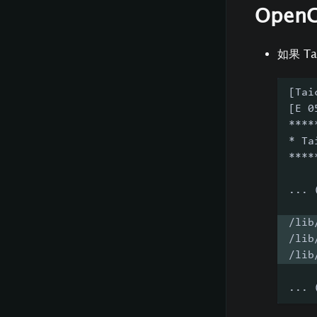
Open
如果 T
[Tai
[E 0
****
* Ta
****
... 
/lib
/lib
/lib
... 