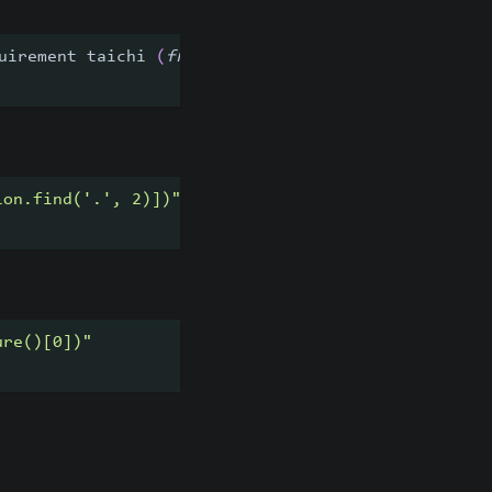
uirement taichi 
(
from
 versions
:
 none
)
ion.find('.', 2)])"
ure()[0])"